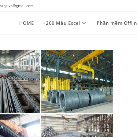
kynang.vn@gmail.com
HOME
+200 Mẫu Excel
Phần mềm Offli