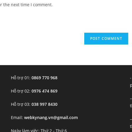
website
or the next time I comment.
URL
(optional)
Hỗ trợ 01:
0869 770 968
-
Hỗ trợ 02:
0976 474 869
–
Hỗ trợ 03:
038 997 8430
t
Email:
webkynang.vn@gmail.com
–
t
Ngày làm việc: Thứ 2 - Thứ 6