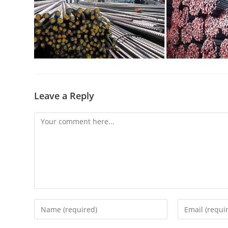
Leave a Reply
Comment
Enter
Enter
your
your