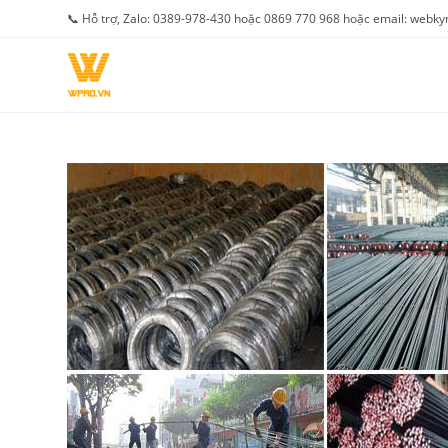
Skip
📞 Hỗ trợ, Zalo: 0389-978-430 hoặc 0869 770 968 hoặc email: web
to
content