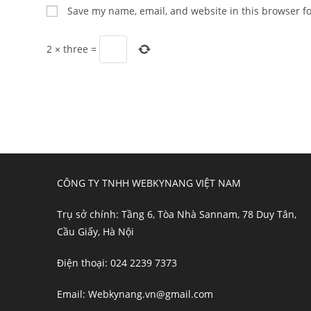
name
email
Save my name, email, and website in this browser f
or
address
username
to
2
×
three
=
to
comment
comment
CÔNG TY TNHH WEBKYNANG VIỆT NAM
Trụ sở chính: Tầng 6, Tòa Nhà Sannam, 78 Duy Tân,
Cầu Giấy, Hà Nội
Điện thoại: 024 2239 7373
Email: Webkynang.vn@gmail.com