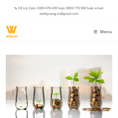
Skip
📞 Hỗ trợ, Zalo: 0389-978-430 hoặc 0869 770 968 hoặc email:
to
webkynang.vn@gmail.com
content
Menu