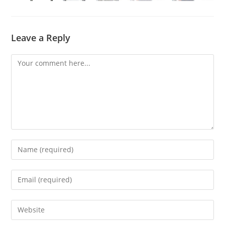
Leave a Reply
Comment
Enter
your
name
Enter
or
your
username
email
Enter
to
address
your
comment