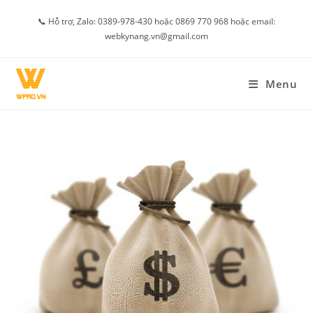
Skip
📞 Hỗ trợ, Zalo: 0389-978-430 hoặc 0869 770 968 hoặc email:
to
webkynang.vn@gmail.com
content
Menu