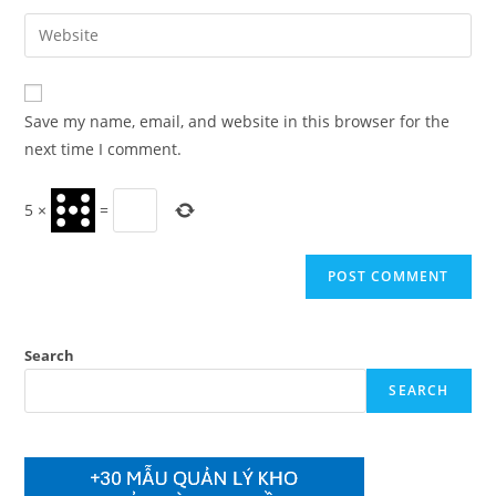
username
email
Enter
to
address
your
comment
to
website
comment
URL
Save my name, email, and website in this browser for the
(optional)
next time I comment.
5
×
=
Search
SEARCH