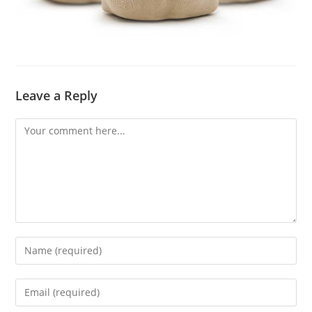
Leave a Reply
Comment
Enter
your
name
Enter
or
your