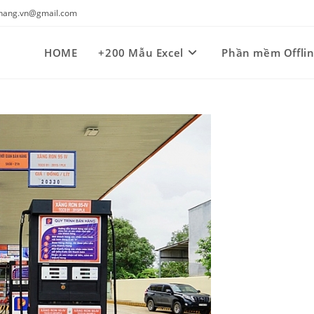
kynang.vn@gmail.com
HOME
+200 Mẫu Excel
Phần mềm Offli