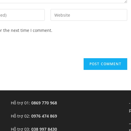
Enter
your
website
or the next time I comment.
URL
(optional)
Hỗ trợ 01:
0869 770 968
-
Hỗ trợ 02:
0976 474 869
–
Hỗ trợ 03:
038 997 8430
t