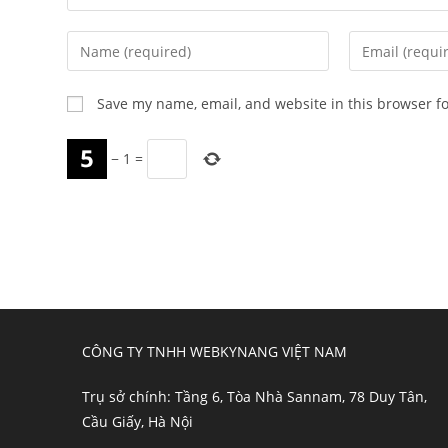
Enter
Enter
your
your
name
email
Save my name, email, and website in this browser f
or
address
username
to
−
1
=
to
comment
comment
CÔNG TY TNHH WEBKYNANG VIỆT NAM
Trụ sở chính: Tầng 6, Tòa Nhà Sannam, 78 Duy Tân,
Cầu Giấy, Hà Nội