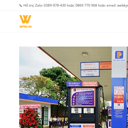
Skip
📞 Hỗ trợ, Zalo: 0389-978-430 hoặc 0869 770 968 hoặc email: web
to
content