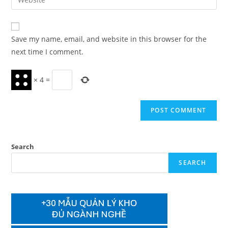
address
your
comment
to
website
comment
URL
Save my name, email, and website in this browser for the
(optional)
next time I comment.
×
4
=
Search
SEARCH