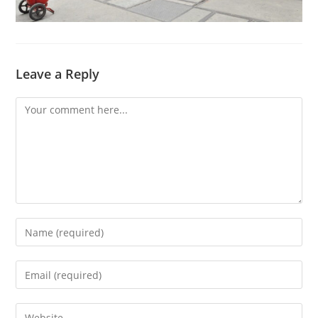
Leave a Reply
Comment
Enter
your
name
Enter
or
your
username
email
Enter
to