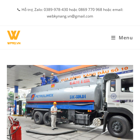
Skip
📞 Hỗ trợ, Zalo: 0389-978-430 hoặc 0869 770 968 hoặc email:
to
webkynang.vn@gmail.com
content
Menu