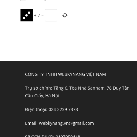
or
address
username
to
+
7
=
to
comment
comment
CÔNG TY TNHH WEBKYNANG VIỆT NAM
Trụ sở chính: Tầng 6, Tòa Nhà Sannam, 78 Duy Tân,
Cầu Giấy, Hà Nội
Điện thoại: 024 2239 7373
Email: Webkynang.vn@gmail.com
Số GCN ĐKKD: 0107959448