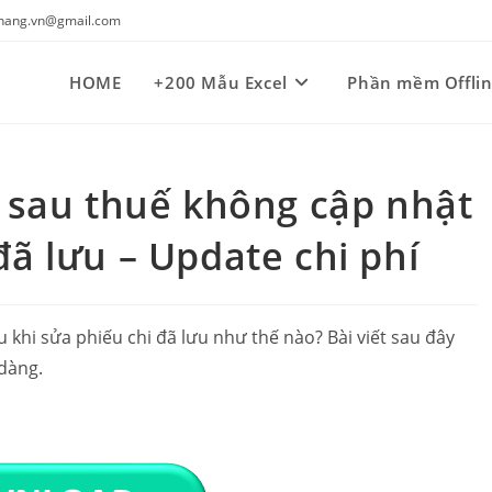
kynang.vn@gmail.com
HOME
+200 Mẫu Excel
Phần mềm Offli
Í sau thuế không cập nhật
đã lưu – Update chi phí
u khi sửa phiếu chi đã lưu như thế nào? Bài viết sau đây
 dàng.