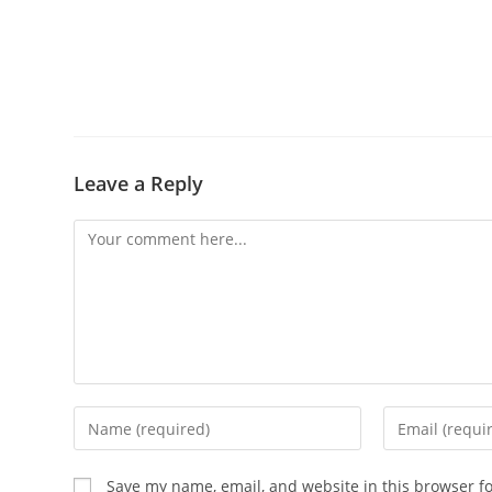
Leave a Reply
Comment
Enter
Enter
your
your
name
email
Save my name, email, and website in this browser f