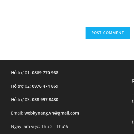
URL
(optional)
Hỗ trợ 01:
0869 770 968
-
Hỗ trợ 02:
0976 474 869
–
Hỗ trợ 03:
038 997 8430
t
Email:
webkynang.vn@gmail.com
–
t
Ngày làm việc: Thứ 2 - Thứ 6