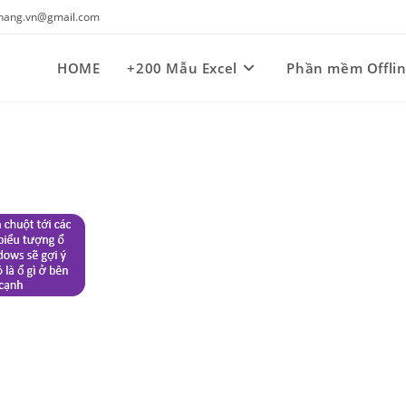
kynang.vn@gmail.com
HOME
+200 Mẫu Excel
Phần mềm Offli