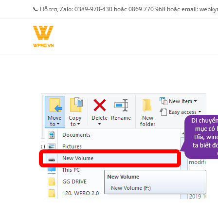
Skip
📞 Hỗ trợ, Zalo: 0389-978-430 hoặc 0869 770 968 hoặc email: web
to
content