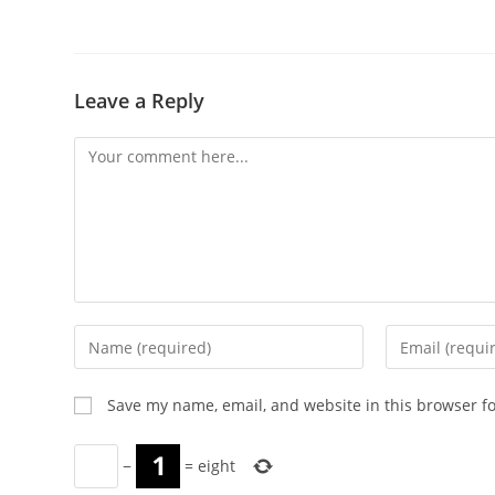
Leave a Reply
Comment
Enter
Enter
your
your
name
email
Save my name, email, and website in this browser f
or
address
username
to
−
=
eight
to
comment