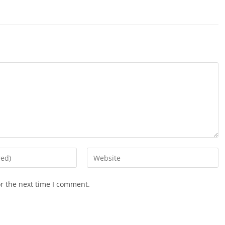
Enter
your
website
or the next time I comment.
URL
(optional)