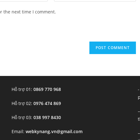
your
website
or the next time I comment.
URL
(optional)
Hỗ trợ 01:
0869 770 968
-
Hỗ trợ 02:
0976 474 869
–
Hỗ trợ 03:
038 997 8430
t
Email:
webkynang.vn@gmail.com
–