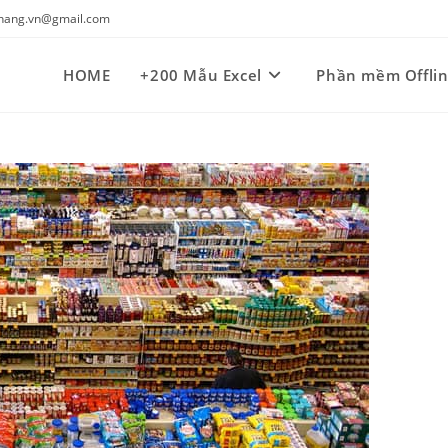
kynang.vn@gmail.com
HOME
+200 Mẫu Excel
Phần mềm Offli