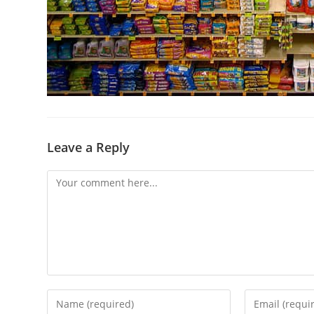
Leave a Reply
Comment
Enter
Enter