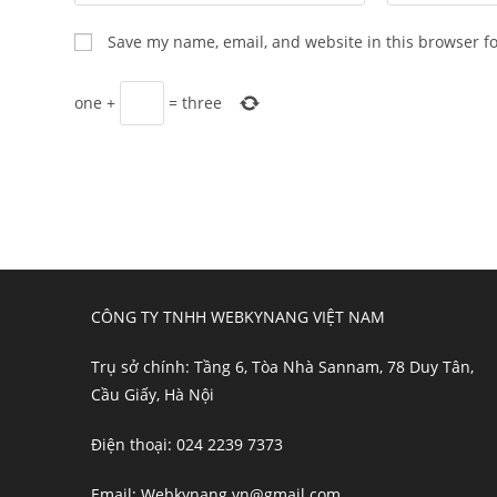
your
your
name
email
Save my name, email, and website in this browser f
or
address
username
to
one
+
=
three
to
comment
comment
CÔNG TY TNHH WEBKYNANG VIỆT NAM
Trụ sở chính: Tầng 6, Tòa Nhà Sannam, 78 Duy Tân,
Cầu Giấy, Hà Nội
Điện thoại: 024 2239 7373
Email: Webkynang.vn@gmail.com