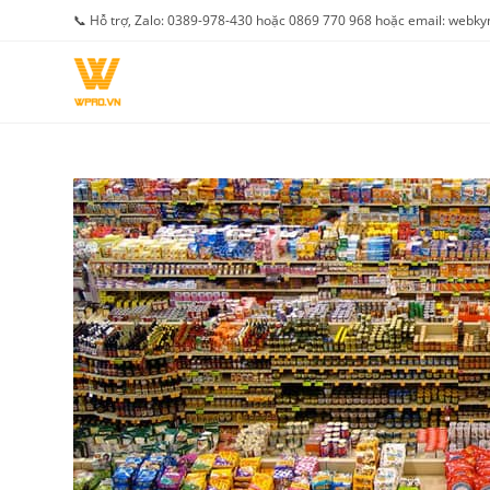
Skip
📞 Hỗ trợ, Zalo: 0389-978-430 hoặc 0869 770 968 hoặc email: web
to
content