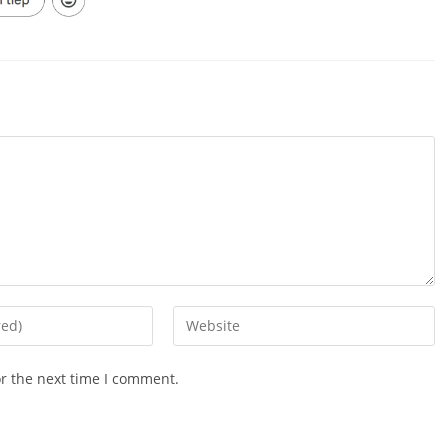
Enter
your
website
or the next time I comment.
URL
(optional)