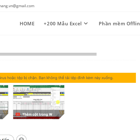
kynang.vn@gmail.com
HOME
+200 Mẫu Excel
Phần mềm Offli