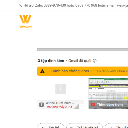
Skip
📞 Hỗ trợ, Zalo: 0389-978-430 hoặc 0869 770 968 hoặc email: web
to
content