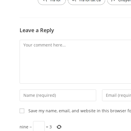
Leave a Reply
Comment
Enter
Enter
your
your
name
email
Save my name, email, and website in this browser f
or
address
username
to
nine
−
=
3
to
comment