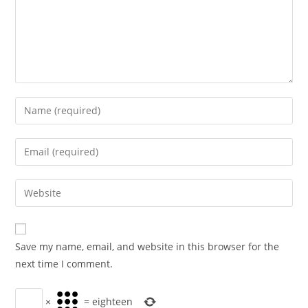
Enter
your
name
Enter
or
your
username
email
Enter
to
address
your
comment
to
website
comment
URL
Save my name, email, and website in this browser for the
(optional)
next time I comment.
×
=
eighteen