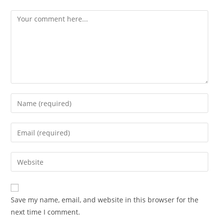
Comment
Enter
your
name
Enter
or
your
username
email
Enter
to
address
your
comment
to
website
comment
URL
Save my name, email, and website in this browser for the
(optional)
next time I comment.