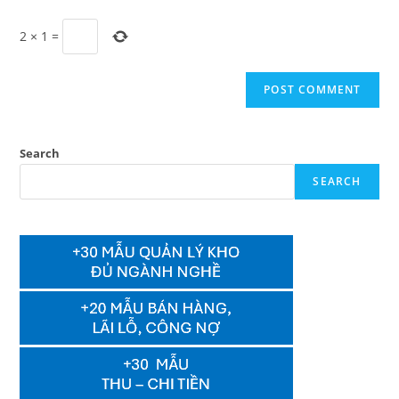
2
×
1
=
Search
SEARCH