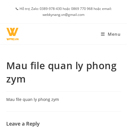
Skip
📞 Hỗ trợ, Zalo: 0389-978-430 hoặc 0869 770 968 hoặc email:
to
webkynang.vn@gmail.com
content
Menu
Mau file quan ly phong
zym
Mau file quan ly phong zym
Leave a Reply