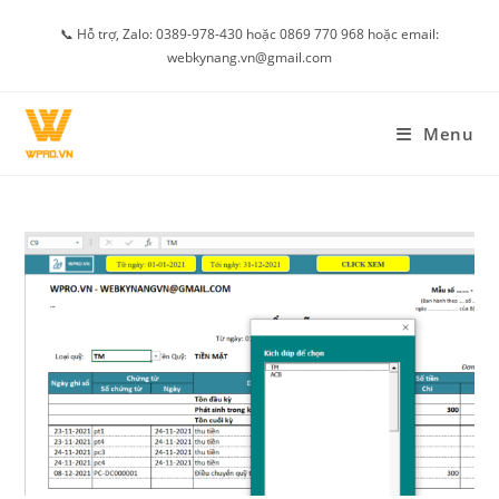
Skip
📞 Hỗ trợ, Zalo: 0389-978-430 hoặc 0869 770 968 hoặc email:
to
webkynang.vn@gmail.com
content
Menu