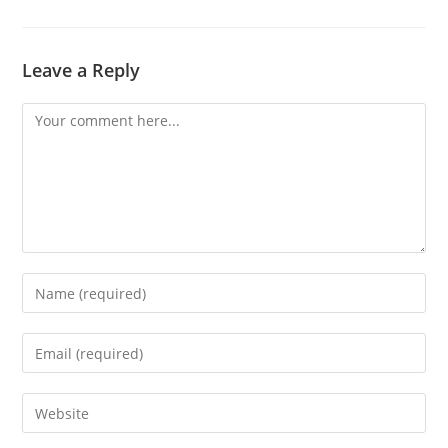
Leave a Reply
Comment
Enter
your
name
Enter
or
your
username
email
Enter
to
address
your
comment
to