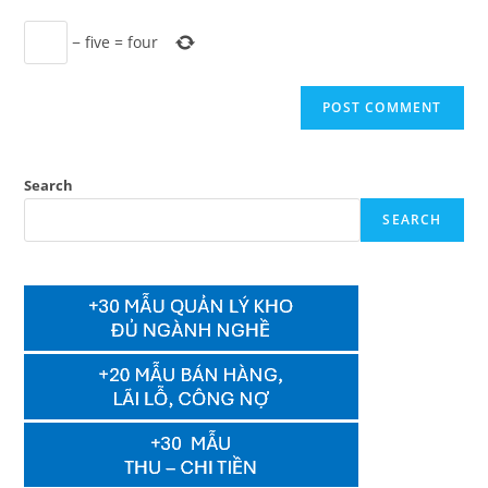
−
five
=
four
Search
SEARCH