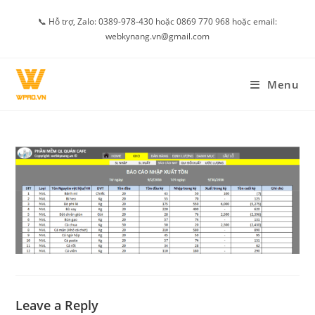
Skip
📞 Hỗ trợ, Zalo: 0389-978-430 hoặc 0869 770 968 hoặc email:
to
webkynang.vn@gmail.com
content
Menu
Leave a Reply