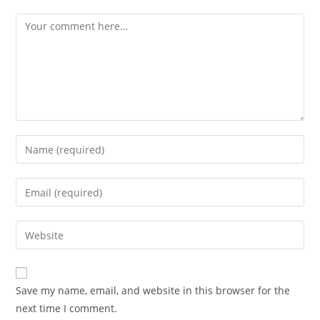
Comment
Enter
your
name
Enter
or
your
username
email
Enter
to
address
your
comment
to
website
comment
URL
Save my name, email, and website in this browser for the
(optional)
next time I comment.