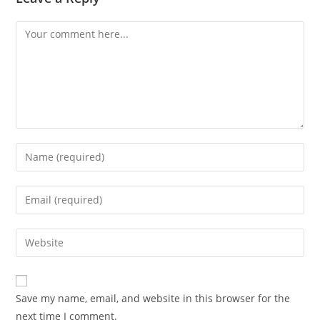
Comment
Enter
your
name
Enter
or
your
username
email
Enter
to
address
your
comment
to
website
comment
URL
Save my name, email, and website in this browser for the
(optional)
next time I comment.