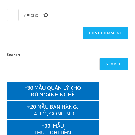
−
7
=
one
Search
SEARCH