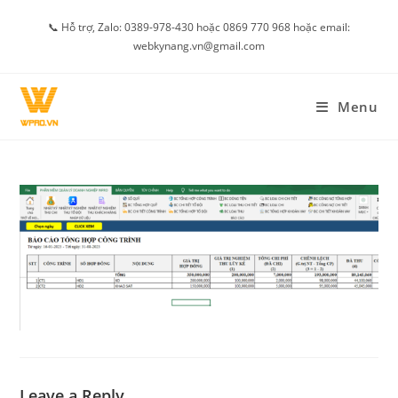
Skip
📞 Hỗ trợ, Zalo: 0389-978-430 hoặc 0869 770 968 hoặc email:
to
webkynang.vn@gmail.com
content
Menu
Leave a Reply