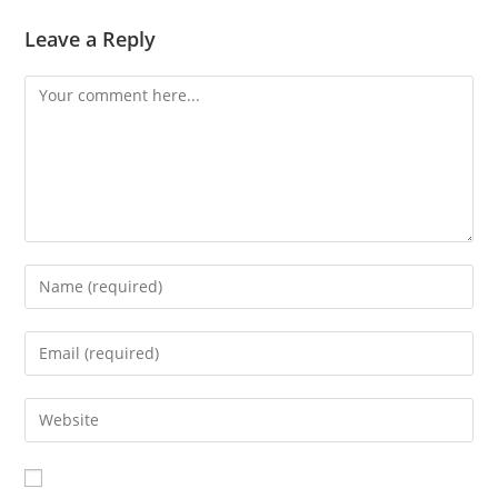
Leave a Reply
Comment
Enter
your
name
Enter
or
your
username
email
Enter
to
address
your
comment
to
website
comment
URL