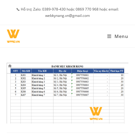
Skip
📞 Hỗ trợ, Zalo: 0389-978-430 hoặc 0869 770 968 hoặc email:
to
webkynang.vn@gmail.com
content
Menu