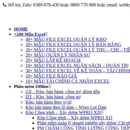
Skip
📞 Hỗ trợ, Zalo: 0389-978-430 hoặc 0869 770 968 hoặc email: we
to
content
HOME
+200 Mẫu Excel
40+ MẪU FILE EXCEL QUẢN LÝ KHO
20+ MẪU FILE EXCEL QUẢN LÝ BÁN HÀNG
30+ MẪU FILE EXCEL QUẢN LÝ THU – CHI – TI
20+ MẪU QUẢN LÝ NHÂN SỰ
20+ MẪU LẬP KẾ HOẠCH
10+ MẪU FILE EXCEL NGÂN SÁCH – QUẢN TRỊ
30+ MẪU FILE EXCEL VỀ KẾ TOÁN – TÀI CHÍN
10+ MẪU FILE BÁO GIÁ
10+ MẪU TÀI CHÍNH CÁ NHÂN EXCEL
Phần mềm Offline
2.0 – Kho, bán hàng, công nợ, dòng tiền
IZI – Kho, bán hàng, công nợ
Kho, bán hàng theo vị trí
Kho bán hàng theo lô date – Wpro Lot Date
Kho Công trình – Xây dựng WPRO XD
Kho Công trình – Xây dựng WPRO XD
Phần mềm quản lý doanh nghiệp xây dựng: Chi phí
PM CHẤM CÔNG TÍNH LƯƠNG CÔNG TRÌ