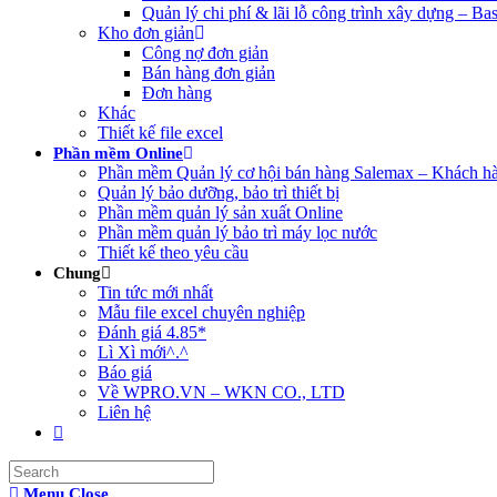
Quản lý chi phí & lãi lỗ công trình xây dựng – Bas
Kho đơn giản
Công nợ đơn giản
Bán hàng đơn giản
Đơn hàng
Khác
Thiết kế file excel
Phần mềm Online
Phần mềm Quản lý cơ hội bán hàng Salemax – Khách h
Quản lý bảo dưỡng, bảo trì thiết bị
Phần mềm quản lý sản xuất Online
Phần mềm quản lý bảo trì máy lọc nước
Thiết kế theo yêu cầu
Chung
Tin tức mới nhất
Mẫu file excel chuyên nghiệp
Đánh giá 4.85*
Lì Xì mới^.^
Báo giá
Về WPRO.VN – WKN CO., LTD
Liên hệ
Toggle
website
search
Menu
Close