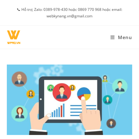
Skip
📞 Hỗ trợ, Zalo: 0389-978-430 hoặc 0869 770 968 hoặc email:
to
webkynang.vn@gmail.com
content
Menu