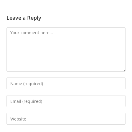
Leave a Reply
Comment
Enter
your
name
Enter
or
your
username
email
Enter
to
address
your
comment
to
website