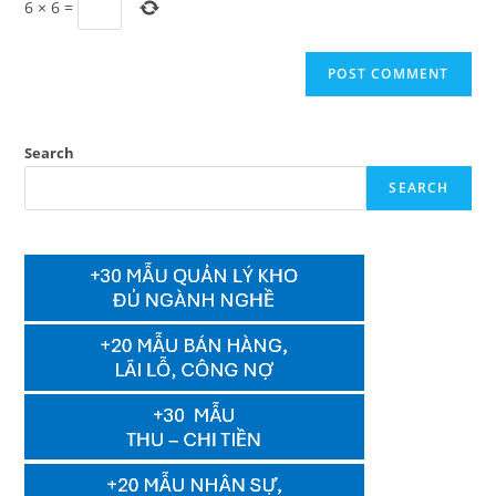
6
×
6
=
Search
SEARCH