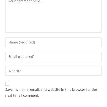
Enter
your
name
Enter
or
your
username
email
Enter
to
address
your
comment
to
website
comment
URL
Save my name, email, and website in this browser for the
(optional)
next time I comment.