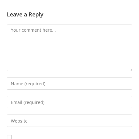
Leave a Reply
Comment
Enter
your
name
Enter
or
your
username
email
Enter
to
address
your
comment
to
website
comment