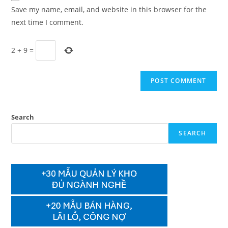
URL
Save my name, email, and website in this browser for the
(optional)
next time I comment.
2
+
9
=
Search
SEARCH