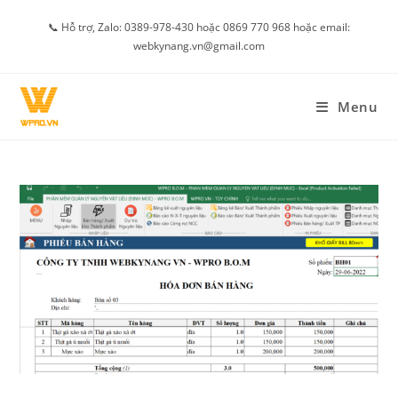
Skip
📞 Hỗ trợ, Zalo: 0389-978-430 hoặc 0869 770 968 hoặc email:
to
webkynang.vn@gmail.com
content
Menu