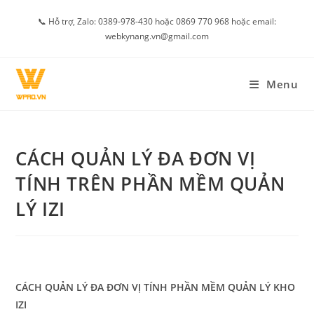
Skip
📞 Hỗ trợ, Zalo: 0389-978-430 hoặc 0869 770 968 hoặc email:
to
webkynang.vn@gmail.com
content
Menu
CÁCH QUẢN LÝ ĐA ĐƠN VỊ
TÍNH TRÊN PHẦN MỀM QUẢN
LÝ IZI
CÁCH QUẢN LÝ ĐA ĐƠN VỊ TÍNH PHẦN MỀM QUẢN LÝ KHO
IZI