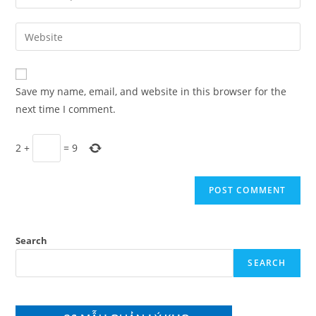
your
username
email
Enter
to
address
your
comment
to
website
comment
URL
Save my name, email, and website in this browser for the
(optional)
next time I comment.
2
+
=
9
Search
SEARCH