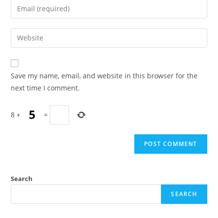
Enter
or
your
username
email
Enter
to
address
your
comment
to
website
comment
URL
Save my name, email, and website in this browser for the
(optional)
next time I comment.
8
+
=
Search
SEARCH