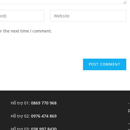
Enter
your
website
or the next time I comment.
URL
(optional)
Hỗ trợ 01:
0869 770 968
-
Hỗ trợ 02:
0976 474 869
–
Hỗ trợ 03:
038 997 8430