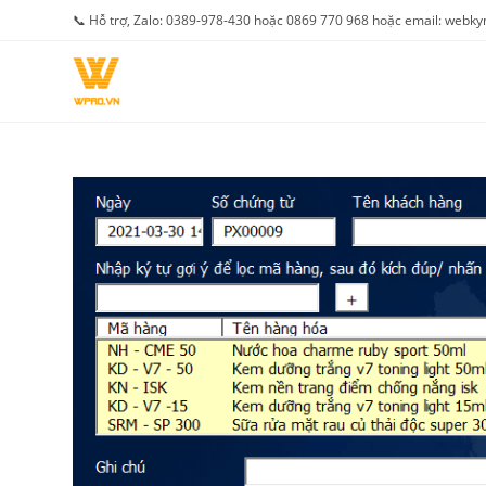
Skip
📞 Hỗ trợ, Zalo: 0389-978-430 hoặc 0869 770 968 hoặc email: web
to
content