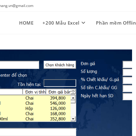
kynang.vn@gmail.com
HOME
+200 Mẫu Excel
Phần mềm Offli