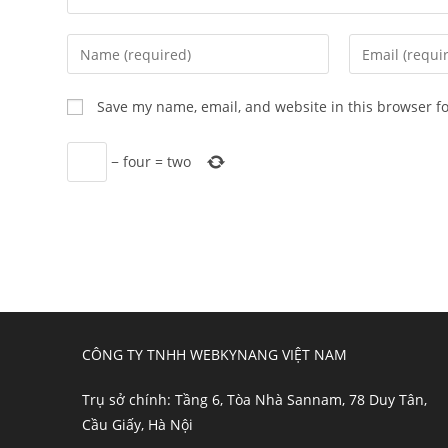
Enter
Enter
your
your
name
email
Save my name, email, and website in this browser f
or
address
username
to
−
four
=
two
to
comment
comment
CÔNG TY TNHH WEBKYNANG VIỆT NAM
Trụ sở chính: Tầng 6, Tòa Nhà Sannam, 78 Duy Tân,
Cầu Giấy, Hà Nội