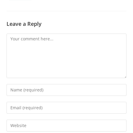
Leave a Reply
Comment
Enter
your
name
Enter
or
your
username
email
Enter
to
address
your
comment