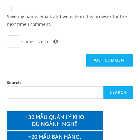
to
website
comment
URL
Save my name, email, and website in this browser for the
(optional)
next time I comment.
−
nine
=
zero
Search
SEARCH