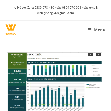
Skip
📞 Hỗ trợ, Zalo: 0389-978-430 hoặc 0869 770 968 hoặc email:
to
webkynang.vn@gmail.com
content
Menu