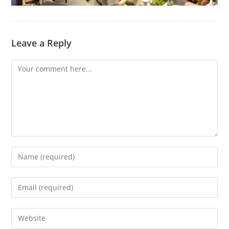
Leave a Reply
Comment
Enter
your
name
Enter
or
your
username
email
Enter
to
address
your