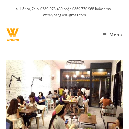
Skip
📞 Hỗ trợ, Zalo: 0389-978-430 hoặc 0869 770 968 hoặc email:
to
webkynang.vn@gmail.com
content
Menu