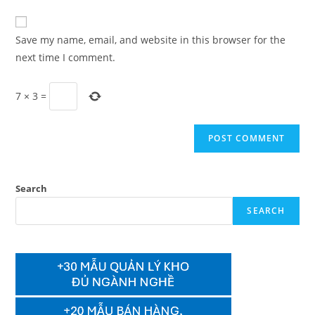
comment
to
website
comment
URL
Save my name, email, and website in this browser for the
(optional)
next time I comment.
7
×
3
=
Search
SEARCH