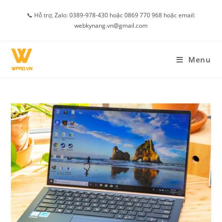
Skip
📞 Hỗ trợ, Zalo: 0389-978-430 hoặc 0869 770 968 hoặc email:
to
webkynang.vn@gmail.com
content
Menu