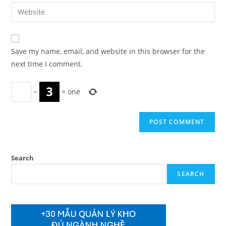
email
Enter
to
address
your
comment
to
website
comment
URL
Save my name, email, and website in this browser for the
(optional)
next time I comment.
−
=
one
Search
SEARCH