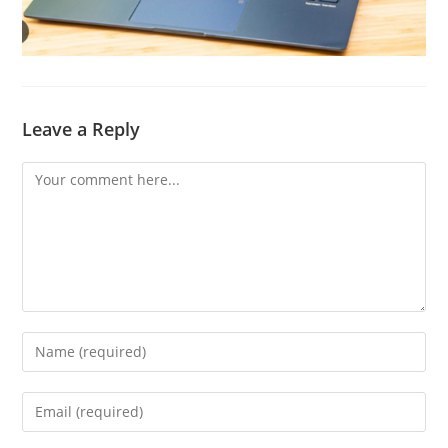
Leave a Reply
Comment
Enter
your
name
Enter
or
your
username