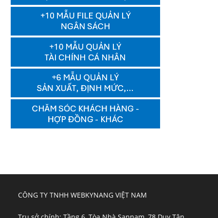
CÔNG TY TNHH WEBKYNANG VIỆT NAM
Trụ sở chính: Tầng 6, Tòa Nhà Sannam, 78 Duy Tân,