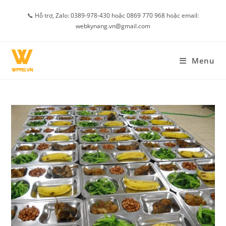
Skip
📞 Hỗ trợ, Zalo: 0389-978-430 hoặc 0869 770 968 hoặc email:
to
webkynang.vn@gmail.com
content
Menu