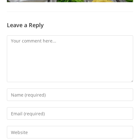
Leave a Reply
Comment
Enter
your
name
Enter
or
your
username
email
Enter
to
address
your
comment