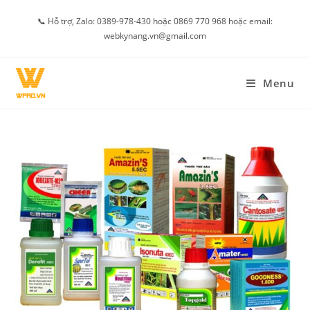
Skip
📞 Hỗ trợ, Zalo: 0389-978-430 hoặc 0869 770 968 hoặc email:
to
webkynang.vn@gmail.com
content
Menu