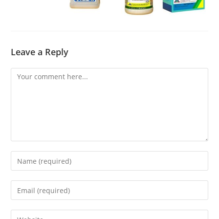
Leave a Reply
Comment
Enter
your
name
Enter
or
your
username
email
Enter
to