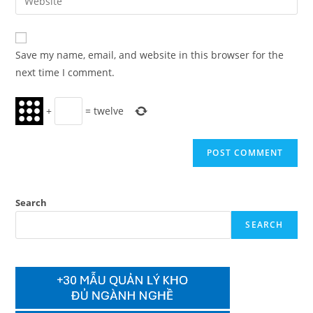
address
your
comment
to
website
comment
URL
Save my name, email, and website in this browser for the
(optional)
next time I comment.
+
=
twelve
Search
SEARCH