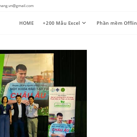
kynang.vn@gmail.com
HOME
+200 Mẫu Excel
Phần mềm Offli