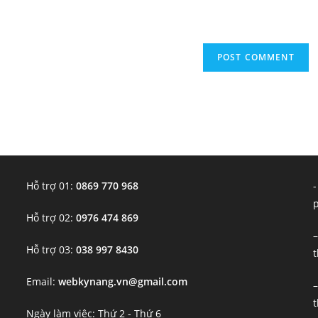
(optional)
Hỗ trợ 01:
0869 770 968
-
Hỗ trợ 02:
0976 474 869
–
Hỗ trợ 03:
038 997 8430
t
Email:
webkynang.vn@gmail.com
–
t
Ngày làm việc: Thứ 2 - Thứ 6