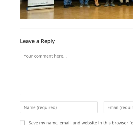
Leave a Reply
Comment
Enter
Enter
your
your
name
email
Save my name, email, and website in this browser f
or
address