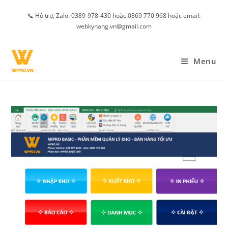
Skip
📞 Hỗ trợ, Zalo: 0389-978-430 hoặc 0869 770 968 hoặc email:
to
webkynang.vn@gmail.com
content
Menu