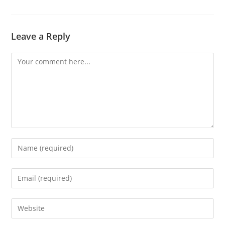
Leave a Reply
Comment
Enter
your
name
Enter
or
your
username
email
Enter
to
address
your
comment
to