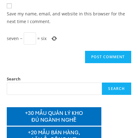
website
comment
URL
Save my name, email, and website in this browser for the
(optional)
next time I comment.
seven
−
=
six
Search
SEARCH