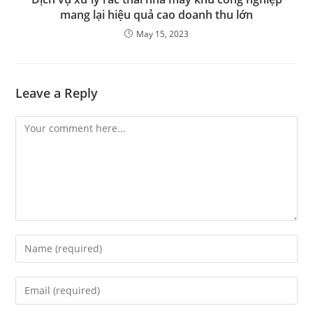
mang lại hiệu quả cao doanh thu lớn
May 15, 2023
Leave a Reply
Comment
Enter
your
name
Enter
or
your
username