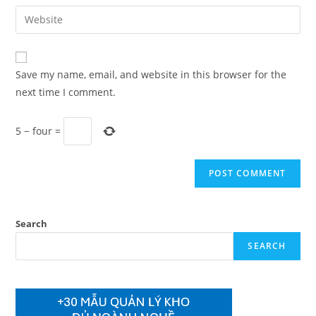
email
Enter
to
address
your
comment
to
website
comment
URL
Save my name, email, and website in this browser for the
(optional)
next time I comment.
5
−
four
=
Search
SEARCH