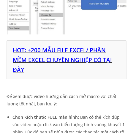
HOT: +200 MẪU FILE EXCEL/ PHẦN
MỀM EXCEL CHUYÊN NGHIỆP CÓ TẠI
ĐÂY
Để xem được video hướng dẫn cách mở macro với chất
lượng tốt nhất, bạn lưu ý:
Chọn Kích thước FULL màn hình:
Bạn có thể kích đúp
vào video hoặc click vào biểu tượng hình vuông khuyết 1
phần. Lúc đó bạn sẽ nhìn được các thao tác một cách rõ