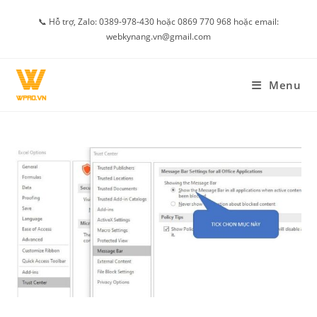
Skip
📞 Hỗ trợ, Zalo: 0389-978-430 hoặc 0869 770 968 hoặc email:
to
webkynang.vn@gmail.com
content
Menu