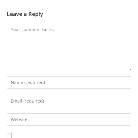
Leave a Reply
Comment
Enter
your
name
Enter
or
your
username
email
Enter
to
address
your
comment
to
website
comment