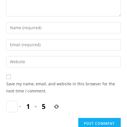
Enter
your
name
Enter
or
your
username
email
Enter
to
address
your
comment
to
website
comment
URL
Save my name, email, and website in this browser for the
(optional)
next time I comment.
−
=