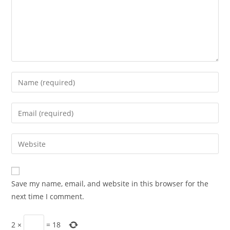
Enter
your
name
Enter
or
your
username
email
Enter
to
address
your
comment
to
website
comment
URL
Save my name, email, and website in this browser for the
(optional)
next time I comment.
2
×
=
18