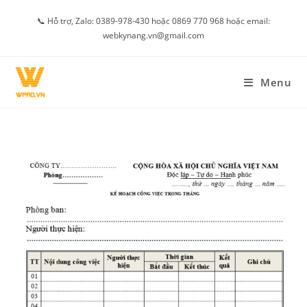
Skip
📞 Hỗ trợ, Zalo: 0389-978-430 hoặc 0869 770 968 hoặc email:
to
webkynang.vn@gmail.com
content
Menu