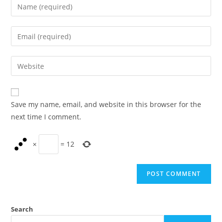
Enter
your
name
Enter
or
your
username
email
Enter
to
address
your
comment
to
website
comment
URL
Save my name, email, and website in this browser for the
(optional)
next time I comment.
×
=
12
Search