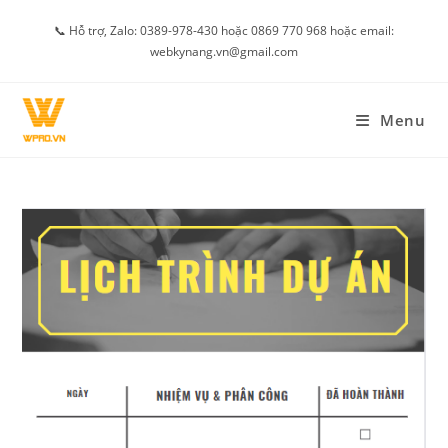
Skip
📞 Hỗ trợ, Zalo: 0389-978-430 hoặc 0869 770 968 hoặc email:
to
webkynang.vn@gmail.com
content
Menu