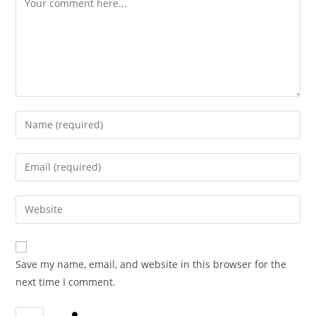
Enter
your
name
Enter
or
your
username
email
Enter
to
address
your
comment
to
website
comment
URL
Save my name, email, and website in this browser for the
(optional)
next time I comment.