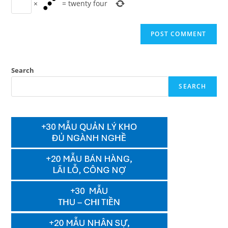
×
=
twenty four
Search
SEARCH