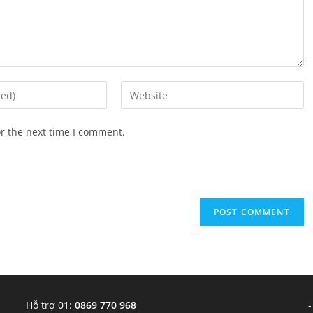
Enter
your
website
or the next time I comment.
URL
(optional)
Hỗ trợ 01:
0869 770 968
-