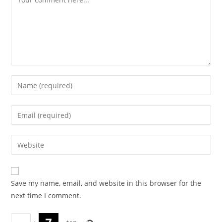
Enter
your
name
Enter
or
your
username
email
Enter
to
address
your
comment
to
website
comment
URL
Save my name, email, and website in this browser for the
(optional)
next time I comment.