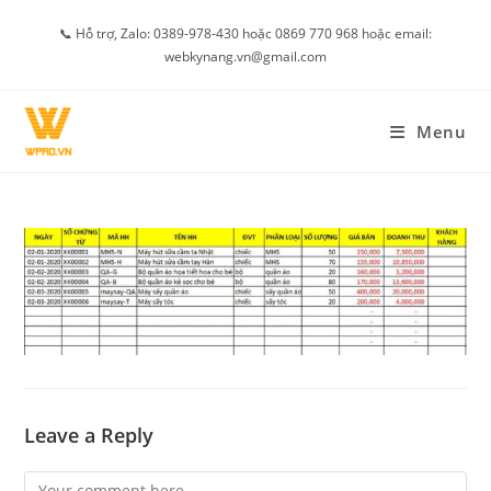
Skip
📞 Hỗ trợ, Zalo: 0389-978-430 hoặc 0869 770 968 hoặc email:
to
webkynang.vn@gmail.com
content
Menu
Leave a Reply
Comment