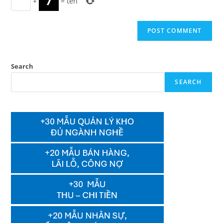
+
=
ten
Search
SEARCH