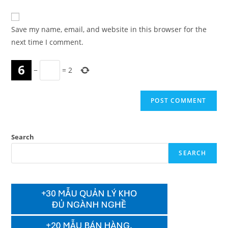
comment
to
website
comment
URL
Save my name, email, and website in this browser for the
(optional)
next time I comment.
−
=
2
Search
SEARCH