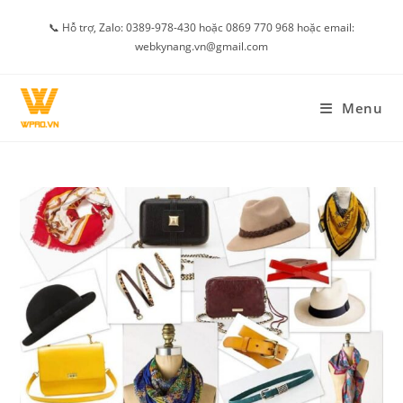
Skip
📞 Hỗ trợ, Zalo: 0389-978-430 hoặc 0869 770 968 hoặc email:
to
webkynang.vn@gmail.com
content
Menu