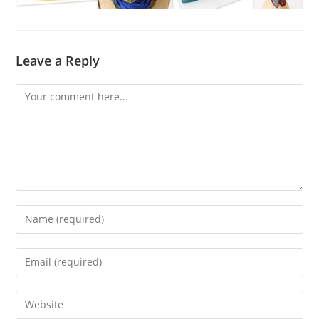
Leave a Reply
Comment
Enter
your
name
Enter
or
your
username
email
Enter
to
address
your