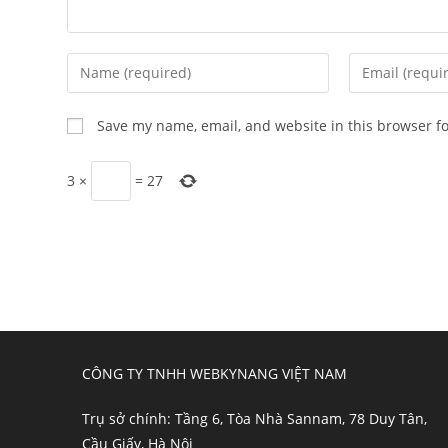
Enter
Enter
your
your
name
email
Save my name, email, and website in this browser f
or
address
username
to
3
×
=
27
to
comment
comment
CÔNG TY TNHH WEBKYNANG VIỆT NAM
Trụ sở chính: Tầng 6, Tòa Nhà Sannam, 78 Duy Tân,
Cầu Giấy, Hà Nội