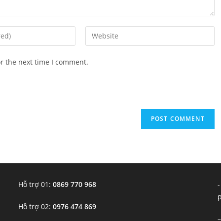
Enter
your
website
or the next time I comment.
URL
(optional)
Hỗ trợ 01:
0869 770 968
-
Hỗ trợ 02:
0976 474 869
–