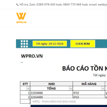
Skip
📞 Hỗ trợ, Zalo: 0389-978-430 hoặc 0869 770 968 hoặc email: web
to
content