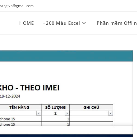
kynang.vn@gmail.com
HOME
+200 Mẫu Excel
Phần mềm Offli