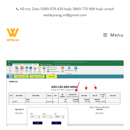
Skip
📞 Hỗ trợ, Zalo: 0389-978-430 hoặc 0869 770 968 hoặc email:
to
webkynang.vn@gmail.com
content
Menu