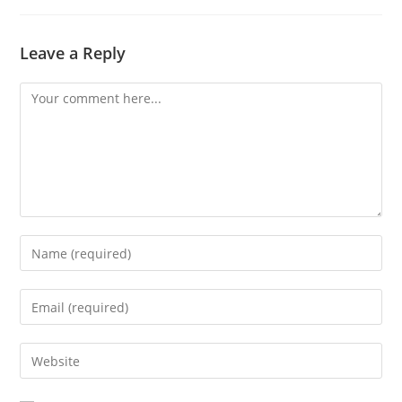
Leave a Reply
Comment
Enter
your
name
Enter
or
your
username
email
Enter
to
address
your
comment
to
website