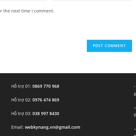
website
or the next time I comment.
URL
(optional)
Hỗ trợ 01:
0869 770 968
-
Hỗ trợ 02:
0976 474 869
–
Hỗ trợ 03:
038 997 8430
t
Email:
webkynang.vn@gmail.com
–