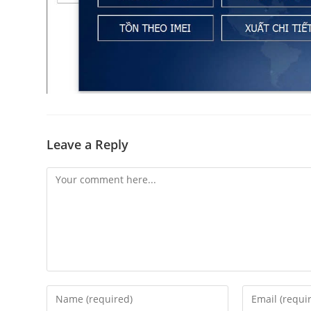
Leave a Reply
Comment
Enter
Enter
your
your