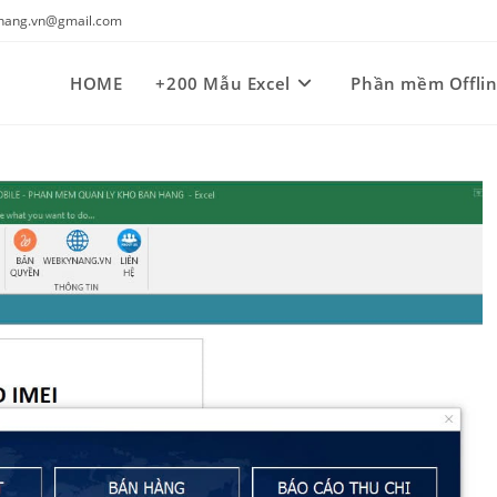
kynang.vn@gmail.com
HOME
+200 Mẫu Excel
Phần mềm Offli