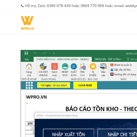
Skip
📞 Hỗ trợ, Zalo: 0389-978-430 hoặc 0869 770 968 hoặc email: web
to
content