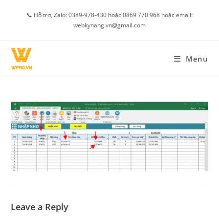
Skip
📞 Hỗ trợ, Zalo: 0389-978-430 hoặc 0869 770 968 hoặc email:
to
webkynang.vn@gmail.com
content
Menu
Leave a Reply