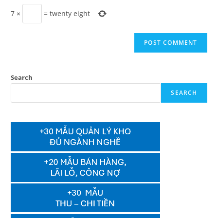
7
×
=
twenty eight
Search
SEARCH