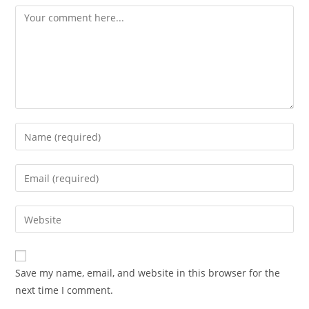
Comment
Enter
your
name
Enter
or
your
username
email
Enter
to
address
your
comment
to
website
comment
URL
Save my name, email, and website in this browser for the
(optional)
next time I comment.