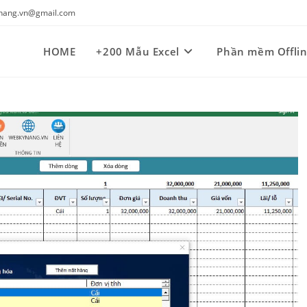
kynang.vn@gmail.com
HOME
+200 Mẫu Excel
Phần mềm Offli