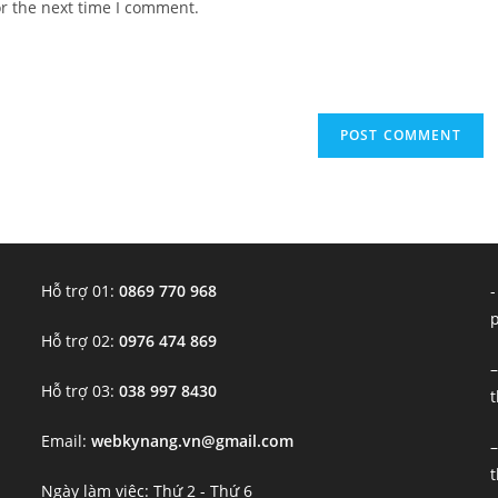
or the next time I comment.
URL
(optional)
Hỗ trợ 01:
0869 770 968
-
Hỗ trợ 02:
0976 474 869
–
Hỗ trợ 03:
038 997 8430
t
Email:
webkynang.vn@gmail.com
–
t
Ngày làm việc: Thứ 2 - Thứ 6