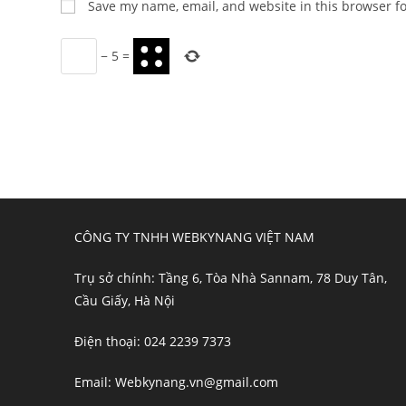
Save my name, email, and website in this browser f
or
address
username
to
−
5
=
to
comment
comment
CÔNG TY TNHH WEBKYNANG VIỆT NAM
Trụ sở chính: Tầng 6, Tòa Nhà Sannam, 78 Duy Tân,
Cầu Giấy, Hà Nội
Điện thoại: 024 2239 7373
Email: Webkynang.vn@gmail.com