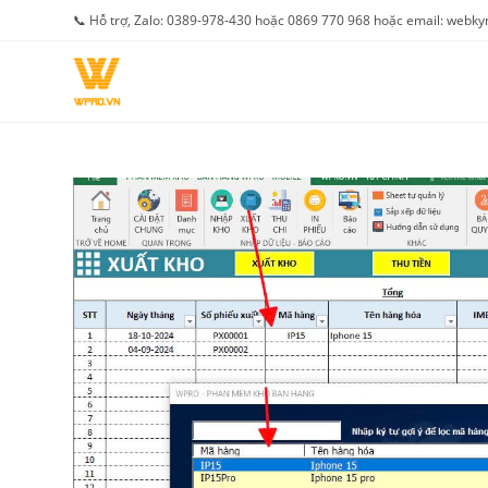
Skip
📞 Hỗ trợ, Zalo: 0389-978-430 hoặc 0869 770 968 hoặc email: web
to
content