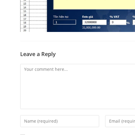
Leave a Reply
Comment
Enter
Enter
your
your
name
email