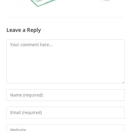
Leave a Reply
Comment
Enter
your
name
Enter
or
your
username
email
Enter
to