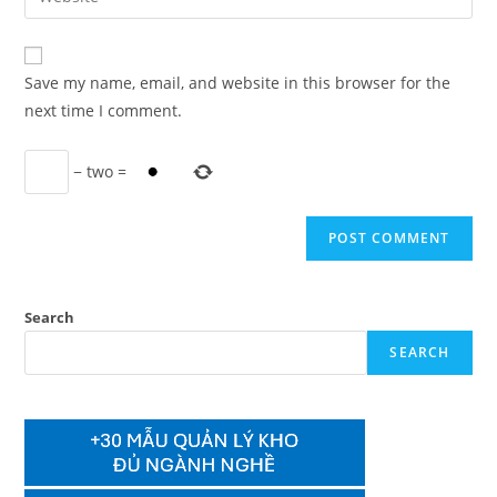
address
your
comment
to
website
comment
URL
Save my name, email, and website in this browser for the
(optional)
next time I comment.
−
two
=
Search
SEARCH