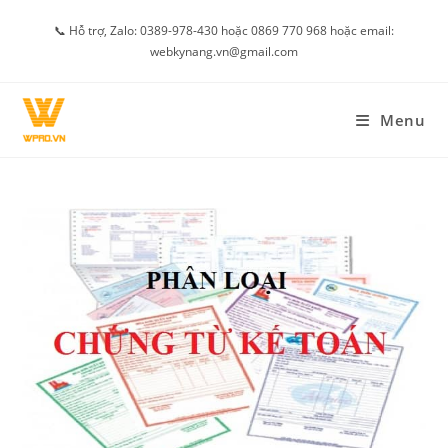
Skip
📞 Hỗ trợ, Zalo: 0389-978-430 hoặc 0869 770 968 hoặc email:
to
webkynang.vn@gmail.com
content
Menu