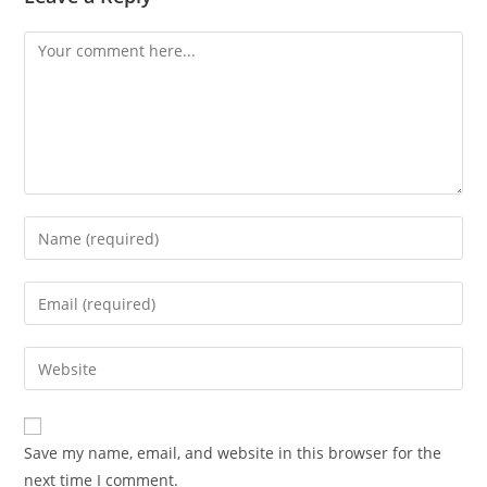
Comment
Enter
your
name
Enter
or
your
username
email
Enter
to
address
your
comment
to
website
comment
URL
Save my name, email, and website in this browser for the
(optional)
next time I comment.