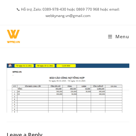
Skip
📞 Hỗ trợ, Zalo: 0389-978-430 hoặc 0869 770 968 hoặc email:
to
webkynang.vn@gmail.com
content
Menu
Leave a Reply