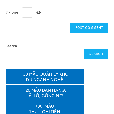
7
×
one
=
Search
SEARCH