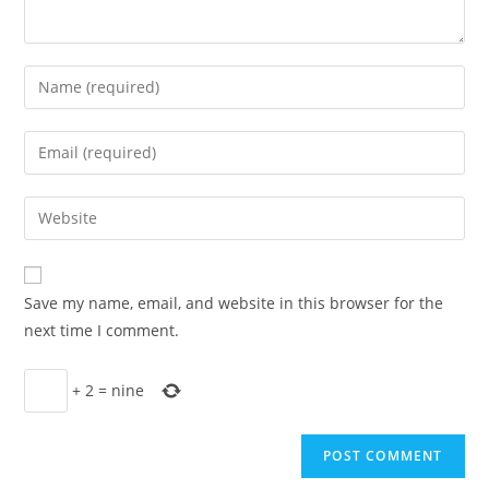
Enter
your
name
Enter
or
your
username
email
Enter
to
address
your
comment
to
website
comment
URL
Save my name, email, and website in this browser for the
(optional)
next time I comment.
+
2
=
nine