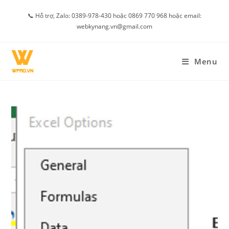
Skip
📞 Hỗ trợ, Zalo: 0389-978-430 hoặc 0869 770 968 hoặc email:
to
webkynang.vn@gmail.com
content
Menu