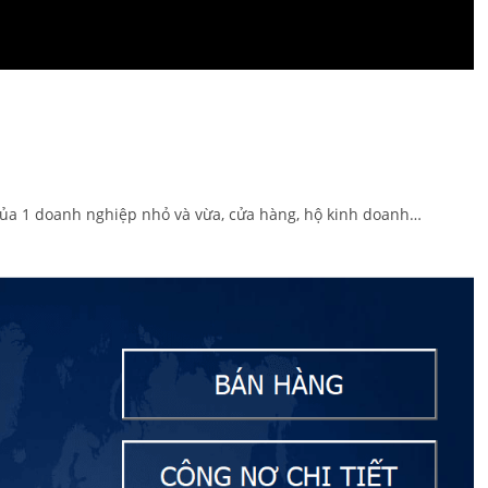
của 1 doanh nghiệp nhỏ và vừa, cửa hàng, hộ kinh doanh…