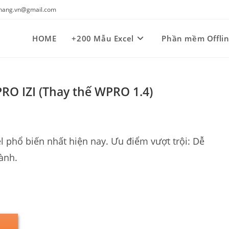
kynang.vn@gmail.com
HOME
+200 Mẫu Excel
Phần mềm Offli
 IZI (Thay thế WPRO 1.4)
 phổ biến nhất hiện nay. Ưu điểm vượt trội: Dễ
hành.