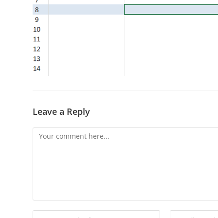
Leave a Reply
Comment
Enter
Enter