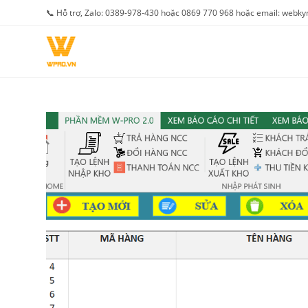
Skip
📞 Hỗ trợ, Zalo: 0389-978-430 hoặc 0869 770 968 hoặc email: web
to
content