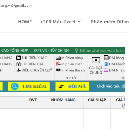
kynang.vn@gmail.com
HOME
+200 Mẫu Excel
Phần mềm Offli