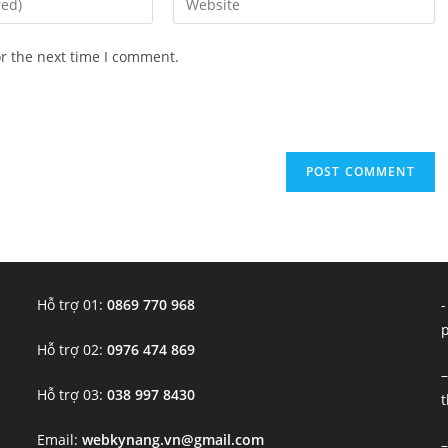
your
website
or the next time I comment.
URL
(optional)
Hỗ trợ 01:
0869 770 968
-
Hỗ trợ 02:
0976 474 869
–
Hỗ trợ 03:
038 997 8430
t
Email:
webkynang.vn@gmail.com
–