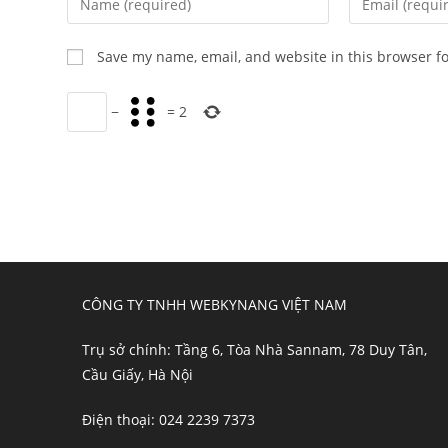
your
your
name
email
Save my name, email, and website in this browser f
or
address
username
to
−
=
2
to
comment
comment
CÔNG TY TNHH WEBKYNANG VIỆT NAM
Trụ sở chính: Tầng 6, Tòa Nhà Sannam, 78 Duy Tân,
Cầu Giấy, Hà Nội
Điện thoại: 024 2239 7373