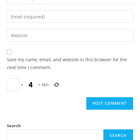
your
name
Enter
or
your
username
email
Enter
to
address
your
comment
to
website
comment
URL
Save my name, email, and website in this browser for the
(optional)
next time I comment.
+
=
ten
Search
SEARCH