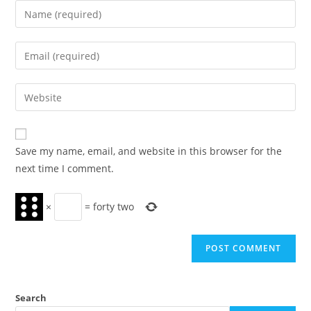
Enter
your
name
Enter
or
your
username
email
Enter
to
address
your
comment
to
website
comment
URL
Save my name, email, and website in this browser for the
(optional)
next time I comment.
×
=
forty two
Search