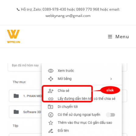
Skip
📞 Hỗ trợ, Zalo: 0389-978-430 hoặc 0869 770 968 hoặc email:
to
webkynang.vn@gmail.com
content
Menu